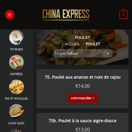
Passer
au
0
contenu
POULET
ACCUEIL
/
POULET
POTAGES
ENTRÉES
75. Poulet aux ananas et noix de cajou
€
14,00
commander ›
RIZ ET NOUILLES
75b. Poulet à la sauce aigre-douce
CHOP SOEY
€
13,00