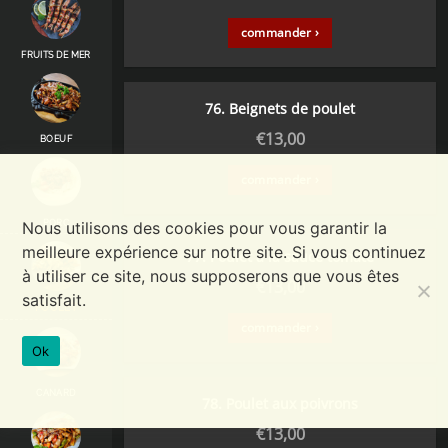
commander ›
FRUITS DE MER
76. Beignets de poulet
€
13,00
BOEUF
commander ›
PORC
Nous utilisons des cookies pour vous garantir la
meilleure expérience sur notre site. Si vous continuez
77. Poulet à la sauce tomate
à utiliser ce site, nous supposerons que vous êtes
€
13,00
satisfait.
POULET
commander ›
Ok
CANARD
78. Poulet aux poivrons
€
13,00