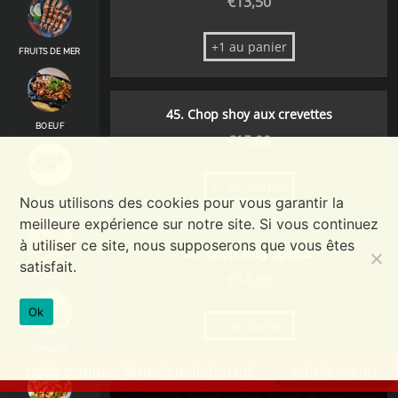
€
13,50
+1 au panier
FRUITS DE MER
45. Chop shoy aux crevettes
BOEUF
€
15,00
+1 au panier
Nous utilisons des cookies pour vous garantir la
PORC
meilleure expérience sur notre site. Si vous continuez
à utiliser ce site, nous supposerons que vous êtes
46. Chop shoy spécial
satisfait.
POULET
€
14,00
Ok
+1 au panier
CANARD
nous sommes fermés maintenant
voir le menu