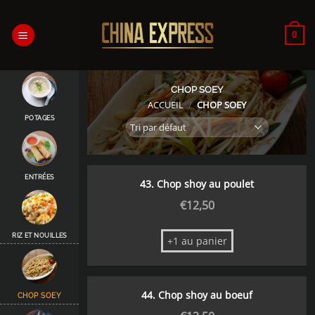
Passer
au
0
contenu
CHOP SOEY
ACCUEIL
/
CHOP SOEY
POTAGES
ENTRÉES
43. Chop shoy au poulet
€
12,50
RIZ ET NOUILLES
+1 au panier
44. Chop shoy au boeuf
CHOP SOEY