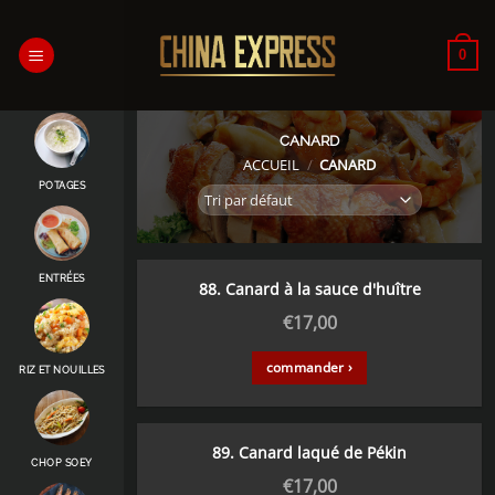
Passer
au
0
contenu
CANARD
ACCUEIL
/
CANARD
POTAGES
ENTRÉES
88. Canard à la sauce d'huître
€
17,00
commander ›
RIZ ET NOUILLES
89. Canard laqué de Pékin
CHOP SOEY
€
17,00