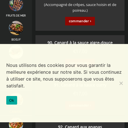
(Accompagné de crêpes, sauce hoisin et de
poireau.)
FRUITS DE MER
commander ›
BOEUF
90. Canard à la sauce aigre-douce
€
17,00
commander ›
PORC
Nous utilisons des cookies pour vous garantir la
meilleure expérience sur notre site. Si vous continuez
à utiliser ce site, nous supposerons que vous êtes
91. Canard à la sauce curry
satisfait.
POULET
€
17,00
Ok
commander ›
CANARD
92. Canard aux ananas