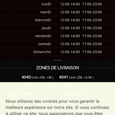
lundi:
12:00-14:00
17:00-23:00
mardi:
12:00-14:00
17:00-23:00
mercredi:
12:00-14:00
17:00-23:00
jeudi:
12:00-14:00
17:00-23:00
vendredi:
12:00-14:00
17:00-23:00
samedi:
12:00-14:00
17:00-23:00
dimanche:
12:00-14:00
17:00-23:00
ZONES DE LIVRAISON
4040
4041
(min 25€, +3€ )
(min 25€, +3.5€ )
4683
4680
(min 25€, +3.5€ )
(min 25€, +4€ )
4020 Wandre
4020 Jupille
(min 25€, +3.5€ )
(min 25€, +4€ )
Nous utilisons des cookies pour vous garantir la
4000
(min 25€, +3.5€ )
meilleure expérience sur notre site. Si vous continuez
à utiliser ce site, nous supposerons que vous êtes