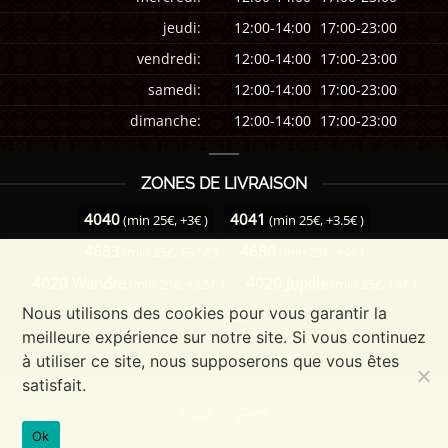
jeudi:
12:00-14:00
17:00-23:00
vendredi:
12:00-14:00
17:00-23:00
samedi:
12:00-14:00
17:00-23:00
dimanche:
12:00-14:00
17:00-23:00
ZONES DE LIVRAISON
4040
4041
(min 25€, +3€ )
(min 25€, +3.5€ )
4683
4680
(min 25€, +3.5€ )
(min 25€, +4€ )
4020 Wandre
4020 Jupille
(min 25€, +3.5€ )
(min 25€, +4€ )
Nous utilisons des cookies pour vous garantir la
4000
(min 25€, +3.5€ )
meilleure expérience sur notre site. Si vous continuez
à utiliser ce site, nous supposerons que vous êtes
satisfait.
Cash
Bancontact
On
Ok