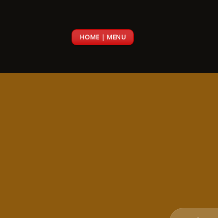
Passer
au
contenu
HOME | MENU
Recherch